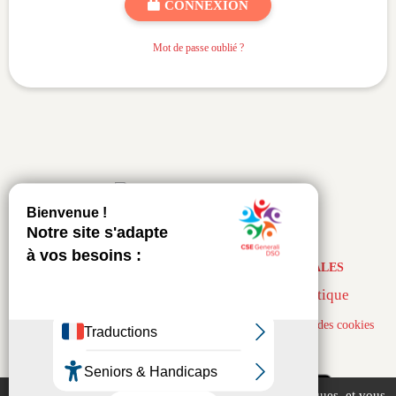
CONNEXION
Mot de passe oublié ?
ACCUEIL
-
PLAN DU SITE
-
MENTIONS LÉGALES
© CyberCE & ACLCE |
DIP & ACL Informatique
1 visiteur actuellement - Page générée en 0.207s -
Gestion des cookies
Ce site utilise des cookies, notamment à des fins statistiques, et vous