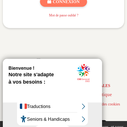
CONNEXION
Mot de passe oublié ?
ACCUEIL
-
PLAN DU SITE
-
MENTIONS LÉGALES
© CyberCE & ACLCE |
DIP & ACL Informatique
1 visiteur actuellement - Page générée en 0.225s -
Gestion des cookies
Ce site utilise des cookies, notamment à des fins statistiques, et vous