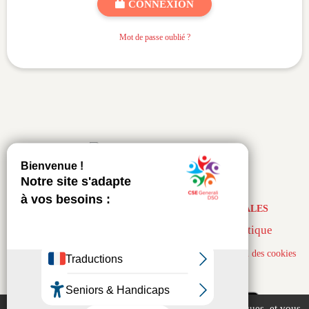
CONNEXION
Mot de passe oublié ?
ACCUEIL
-
PLAN DU SITE
-
MENTIONS LÉGALES
© CyberCE & ACLCE |
DIP & ACL Informatique
10 visiteurs actuellement - Page générée en 0.213s -
Gestion des cookies
Ce site utilise des cookies, notamment à des fins statistiques, et vous